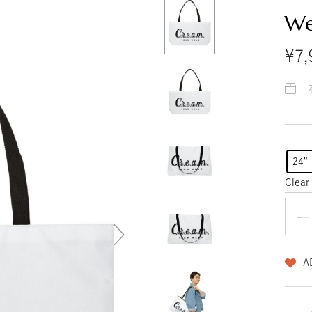
ラ
We
イ
ン
ス
¥
7,
ト
ア
24"
Clear
A