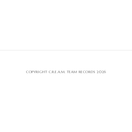
COPYRIGHT C.R.E.A.M. TEAM RECORDS 2026