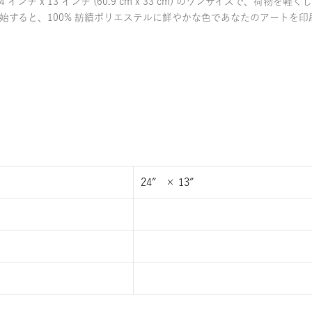
チ x 13 インチ (60.9 cm x 33 cm) のワンサイズで、荷
始すると、100% 紡績ポリエステルに鮮やかな色であなたのアートを印
24″ × 13″