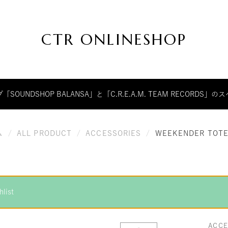
CTR ONLINESHOP
CTR
ク
ONLINESHOP
リ
ー
ム
チ
UNDSHOP BALANSA」と「C.R.E.A.M. TEAM RECORD
ー
ム
レ
コ
ー
ム
/
ALL PRODUCT
/
ACCESSORIES
/
WEEKENDER TOTE
ド
が
運
営
す
る
list
公
式
オ
ン
ACCE