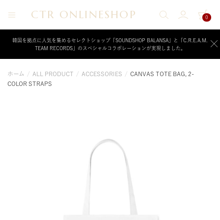
CTR ONLINESHOP
0
CTR
ク
リ
ONLINESHOP
ー
韓国を拠点に人気を集めるセレクトショップ「SOUNDSHOP BALANSA」と「C.R.E.A.M.
TEAM RECORDS」のスペシャルコラボレーションが実現しました。
ム
チ
ー
ホーム
/
ALL PRODUCT
/
ACCESSORIES
/
CANVAS TOTE BAG, 2-
ム
COLOR STRAPS
レ
コ
ー
ド
が
運
営
す
る
公
式
オ
ン
ラ
イ
ン