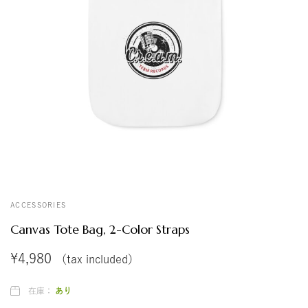
ス
ト
ア
ACCESSORIES
Canvas Tote Bag, 2-Color Straps
¥
4,980
（tax included）
在庫：
あり