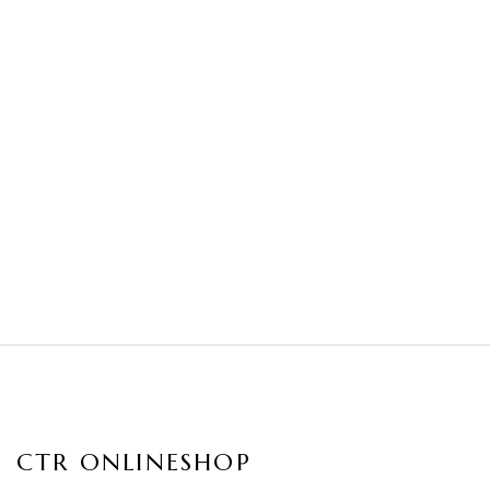
Shirt（color:White
¥
15,840
（tax included）
）
QUICK VIEW
¥
12,980
QUICK VIEW
（tax included）
QUICK VIEW
CTR ONLINESHOP