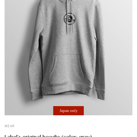
ス
ト
ア
Japan only
WEAR
Label’s original hoodie (color: grey)