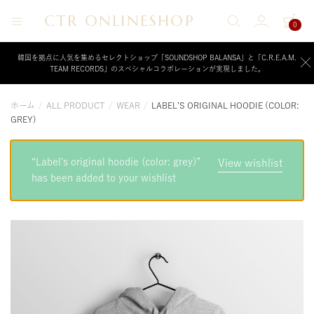
CTR ONLINESHOP
0
CTR
ク
リ
ONLINESHOP
ー
韓国を拠点に人気を集めるセレクトショップ「SOUNDSHOP BALANSA」と「C.R.E.A.M.
TEAM RECORDS」のスペシャルコラボレーションが実現しました。
ム
チ
ー
ホーム
/
ALL PRODUCT
/
WEAR
/
LABEL’S ORIGINAL HOODIE (COLOR:
ム
GREY)
レ
コ
ー
ド
“Label's original hoodie (color: grey)”
View wishlist
が
has been added to your wishlist
運
営
す
る
公
式
オ
ン
ラ
イ
ン