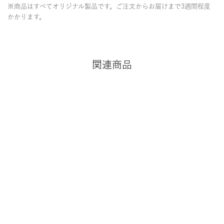
※商品はすべてオリジナル製品です。ご注文からお届けまで3週間程度
かかります。
関連商品
限定商品
Japan only
Japan only
Label’s original
C.r.e.a.m. Team
Men’s Heavy
hoodie (colour:
Records with
Oversized
black)
SOUNDSHOP
Tee（color:White
balansa Original T-
）
¥
16,800
（tax included）