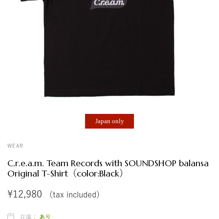
ス
ト
ア
Japan only
WEAR
C.r.e.a.m. Team Records with SOUNDSHOP balansa
Original T-Shirt（color:Black）
¥
12,980
（tax included）
在庫：
あり