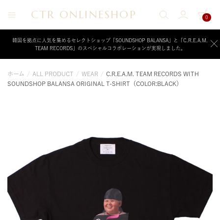
CTR ONLINESHOP
0
CTR
ク
リ
ONLINESHOP
ー
韓国を拠点に人気を集めるセレクトショップ「SOUNDSHOP BALANSA」と「C.R.E.A.M.
TEAM RECORDS」のスペシャルコラボレーションが実現しました。
ム
チ
ー
ホーム
/
ALL PRODUCT
/
WEAR
/
C.R.E.A.M. TEAM RECORDS WITH
ム
SOUNDSHOP BALANSA ORIGINAL T-SHIRT（COLOR:BLACK）
レ
コ
ー
ド
が
運
営
す
る
公
式
オ
ン
ラ
イ
ン