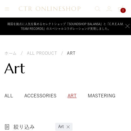
CTR ONLINESHOP
0
CTR
ク
リ
ONLINESHOP
ー
韓国を拠点に人気を集めるセレクトショップ「SOUNDSHOP BALANSA」と「C.R.E.A.M.
TEAM RECORDS」のスペシャルコラボレーションが実現しました。
ム
チ
ー
ム
レ
ホーム
/
ALL PRODUCT
/
ART
コ
ー
Art
ド
が
運
営
す
る
ALL
ACCESSORIES
ART
MASTERING
M
公
式
オ
ン
ラ
イ
絞り込み
Art
ン