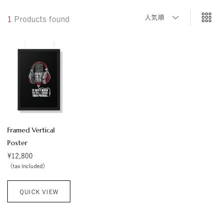
ス
ト
人気順
1
Products found
ア
Framed Vertical
Poster
¥
12,800
（tax included）
QUICK VIEW