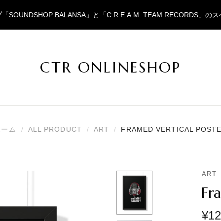
NDSHOP BALANSA」と「C.R.E.A.M. TEAM RECOR
CTR ONLINESHOP
CTR
ク
ONLINESHOP
リ
ー
ム
チ
ー
ホーム
/
ALL PRODUCT
/
ART
/
FRAMED VERTICAL POST
ム
レ
コ
ー
ド
ART
が
運
Fr
営
す
る
¥
12