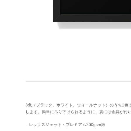
3色（ブラック、ホワイト、ウォールナット）のうち1色
します。簡単に吊り下げられるように、裏には金具が付い
.: レックスジェット・プレミアム200gsm紙