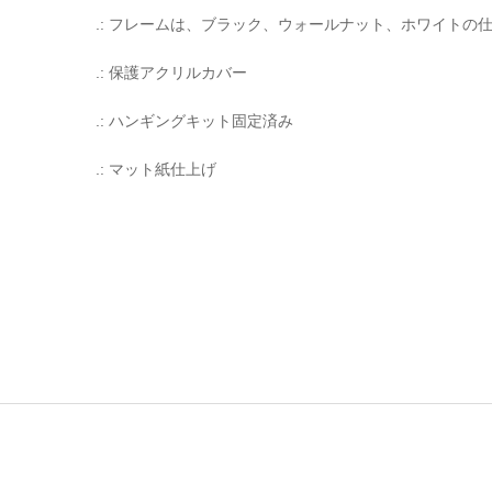
.: フレームは、ブラック、ウォールナット、ホワイトの
.: 保護アクリルカバー
.: ハンギングキット固定済み
.: マット紙仕上げ