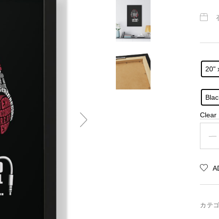
公
式
オ
ン
ラ
イ
ン
ス
20" 
ト
ア
Blac
Clear
A
カテ