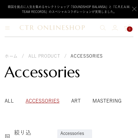
韓国を拠点に人気を集めるセレクトショップ「SOUNDSHOP BALANSA」と「C.R.E.A.M.
TEAM RECORDS」のスペシャルコラボレーションが実現しました。
CTR ONLINESHOP
0
CTR
ク
リ
ONLINESHOP
ー
ム
チ
ホーム
/
ALL PRODUCT
/
ACCESSORIES
ー
Accessories
ム
レ
コ
ー
ド
が
運
ALL
ACCESSORIES
ART
MASTERING
M
営
す
る
公
式
絞り込
オ
Accessories