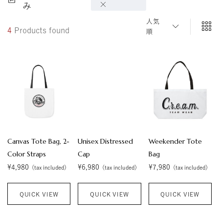
ン
み
ラ
イ
人気
ン
4
Products found
順
ス
ト
ア
Canvas Tote Bag, 2-
Unisex Distressed
Weekender Tote
Color Straps
Cap
Bag
¥
4,980
¥
6,980
¥
7,980
（tax included）
（tax included）
（tax included）
QUICK VIEW
QUICK VIEW
QUICK VIEW