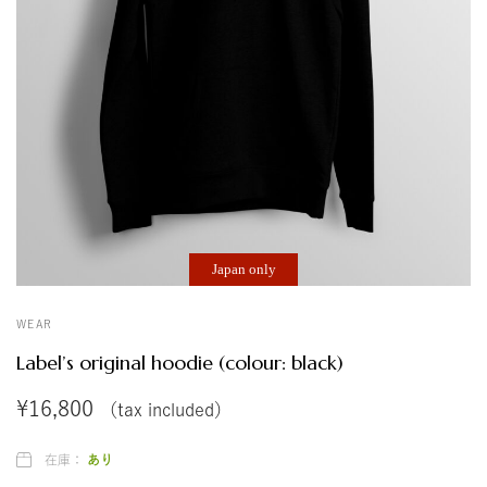
ス
ト
ア
Japan only
WEAR
Label’s original hoodie (colour: black)
¥
16,800
（tax included）
在庫：
あり