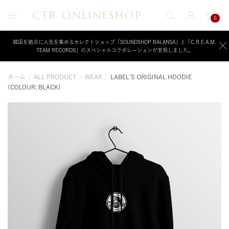
CTR ONLINESHOP
0
CTR
ク
リ
ONLINESHOP
ー
韓国を拠点に人気を集めるセレクトショップ「SOUNDSHOP BALANSA」と「C.R.E.A.M.
TEAM RECORDS」のスペシャルコラボレーションが実現しました。
ム
チ
ー
ホーム
/
ALL PRODUCT
/
WEAR
/
LABEL’S ORIGINAL HOODIE
ム
(COLOUR: BLACK)
レ
コ
ー
ド
が
運
営
す
る
公
式
オ
ン
ラ
イ
ン