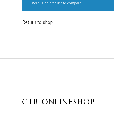
There is no product to compare.
Return to shop
CTR ONLINESHOP