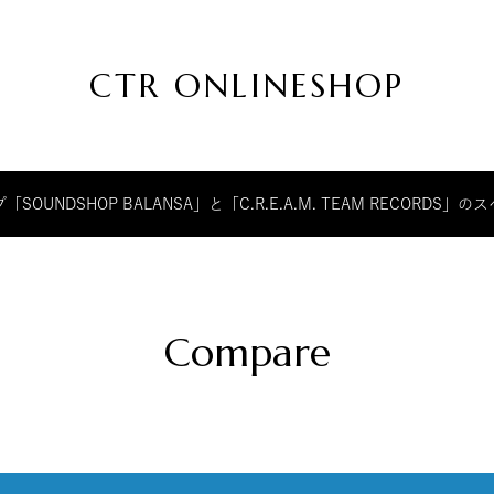
CTR ONLINESHOP
CTR
ク
ONLINESHOP
リ
ー
ム
チ
UNDSHOP BALANSA」と「C.R.E.A.M. TEAM RECORD
ー
ム
レ
コ
ー
ド
が
Compare
運
営
す
る
公
式
オ
ン